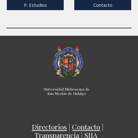
P. Estudios
Contacto
Universidad Michoacana de
San Nicolás de Hidalgo
Directorios
|
Contacto
|
Transparencia
|
SIIA