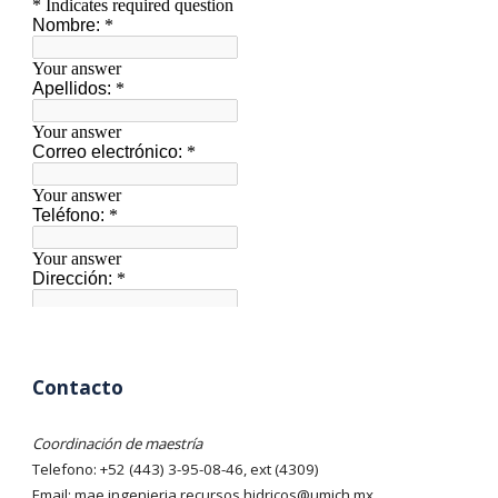
Contacto
Coordinación de maestría
Telefono: +52 (443) 3-
95
-
08
-
46
, ext (430
9
)
Email: mae.ingenieria.recursos.hidricos@umich.mx